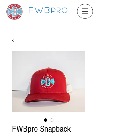
FWB
pro
FWBpro Snapback